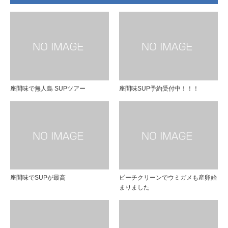
座間味で無人島 SUPツアー
座間味SUP予約受付中！！！
座間味でSUPが最高
ビーチクリーンでウミガメも産卵始
まりました