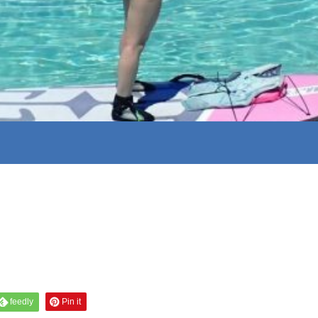
feedly
Pin it