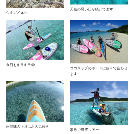
天気の悪い日が続いてます
ウミガメ🐢✨
今日もキラキラ🤩
ココサップのボードは個々で合わせ
ます
座間味の正月はお天気続き
家族でSUPツアー