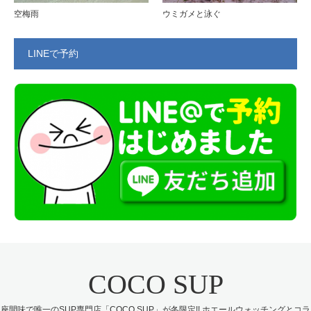
空梅雨
ウミガメと泳ぐ
LINEで予約
COCO SUP
座間味で唯一のSUP専門店「COCO SUP」が冬限定!! ホエールウォッチングとコラ