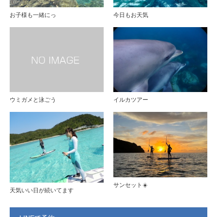
お子様も一緒にっ
今日もお天気
ウミガメと泳ごう
イルカツアー
サンセット☀️
天気いい日が続いてます