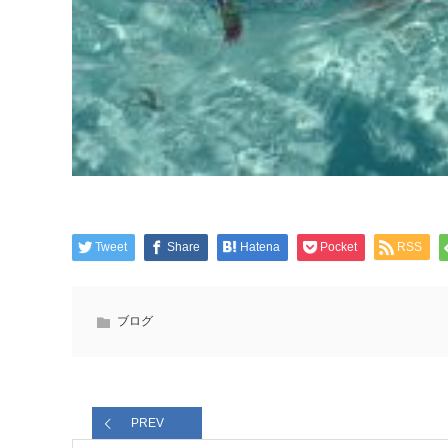
Tweet
Share
Hatena
Pocket
RSS
ブログ
PREV