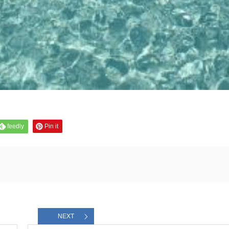
feedly
Pin it
NEXT