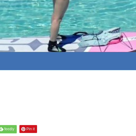
feedly
Pin it