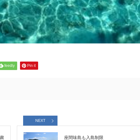
feedly
Pin it
NEXT
粛
座間味島も入島制限