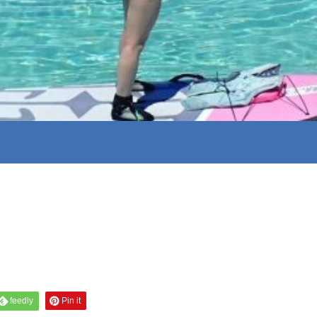
feedly
Pin it