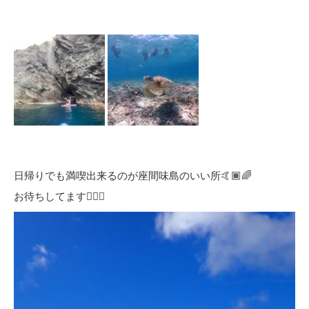
日帰りでも満喫出来るのが座間味島のいい所🤙🏾🌈
お待ちしてます👍🏾✨