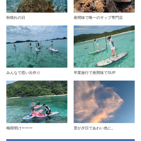
秋晴れの日
座間味で唯一のサップ専門店
みんなで思い出作り
卒業旅行で座間味でSUP
梅雨明けーーー
雲が夕日であわい色に。