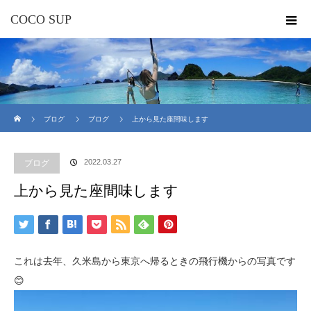
COCO SUP
ホーム
ブログ
ブログ
上から見た座間味します
2022.03.27
ブログ
上から見た座間味します
これは去年、久米島から東京へ帰るときの飛行機からの写真です
😊