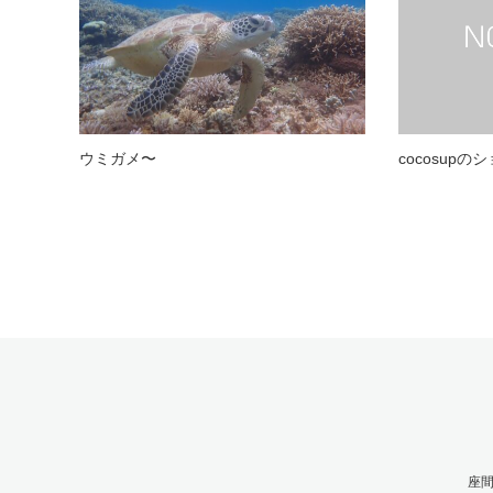
ウミガメ〜
cocosup
座間