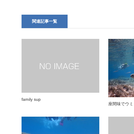
関連記事一覧
family sup
座間味でウミ