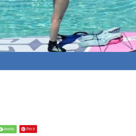
feedly
Pin it