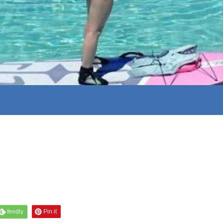
feedly
Pin it