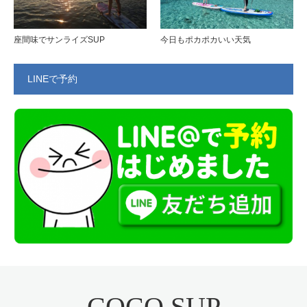
座間味でサンライズSUP
今日もポカポカいい天気
LINEで予約
COCO SUP