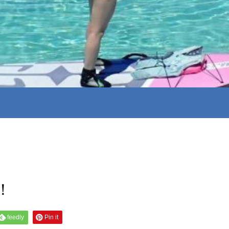
！
feedly
Pin it