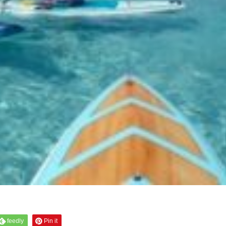
feedly
Pin it