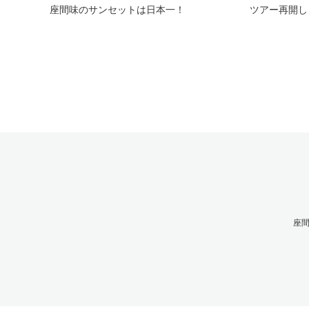
座間味のサンセットは日本一！
ツアー再開し
座間